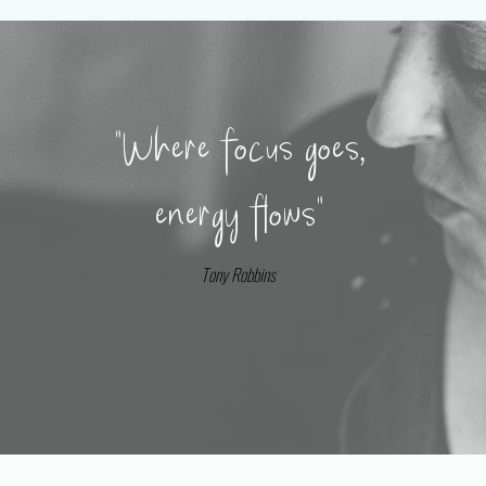
"Where focus goes,
energy flows"
Tony Robbins