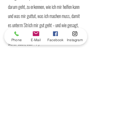
darum geht, zu erkennen, wie ich mir helfen kann 
und was mir guttut, was ich machen muss, damit 
es unterm Strich mir gut geht – und wie gesagt, 
es gibt gute und bessere Tage, aber das kennt Ihr 
Phone
E-Mail
Facebook
Instagram
sicher auch, oder? ;-) 
In diesem Sinne habt es fein, bleibt 
gesund und voller Vertrauen – Rock 'n' 
Roll & Ommm 
Michi 
Selbstfürsorge
Mindset
positivethinking
lösungsorientiert